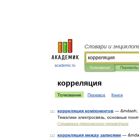
Словари и энциклоп
academic.ru
Толкования
Переводы
корреляция
Толкование
Перевод
Книги
корреляция компонентов
— &mdash; [h
111
Тематики электросвязь, основные понят
Справочник технического переводчика
корреляция между записями
— &mdash;
112