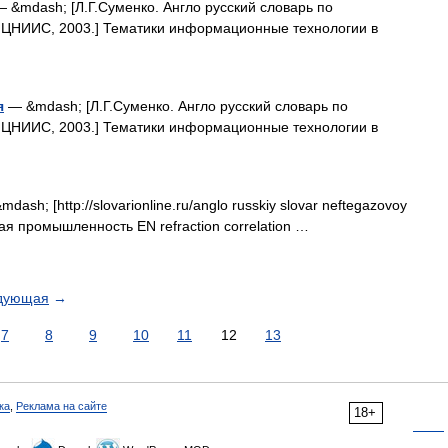
 &mdash; [Л.Г.Суменко. Англо русский словарь по
 ЦНИИС, 2003.] Тематики информационные технологии в
я
— &mdash; [Л.Г.Суменко. Англо русский словарь по
 ЦНИИС, 2003.] Тематики информационные технологии в
dash; [http://slovarionline.ru/anglo russkiy slovar neftegazovoy
ая промышленность EN refraction correlation …
дующая
→
7
8
9
10
11
12
13
ка
,
Реклама на сайте
18+