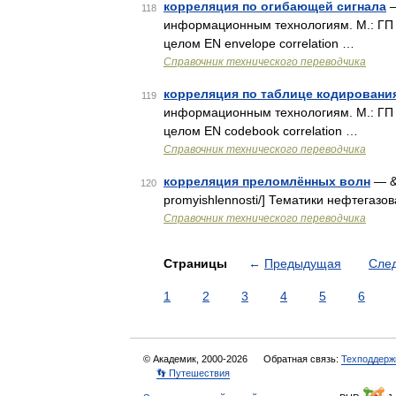
корреляция по огибающей сигнала
—
118
информационным технологиям. М.: ГП
целом EN envelope correlation …
Справочник технического переводчика
корреляция по таблице кодировани
119
информационным технологиям. М.: ГП
целом EN codebook correlation …
Справочник технического переводчика
корреляция преломлённых волн
— &m
120
promyishlennosti/] Тематики нефтегазов
Справочник технического переводчика
Страницы
←
Предыдущая
Сле
1
2
3
4
5
6
© Академик, 2000-2026
Обратная связь:
Техподдерж
👣 Путешествия