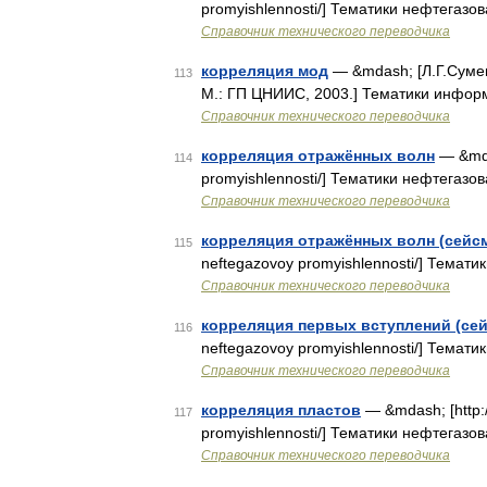
promyishlennosti/] Тематики нефтегазов
Справочник технического переводчика
корреляция мод
— &mdash; [Л.Г.Суме
113
М.: ГП ЦНИИС, 2003.] Тематики инфор
Справочник технического переводчика
корреляция отражённых волн
— &mdas
114
promyishlennosti/] Тематики нефтегазов
Справочник технического переводчика
корреляция отражённых волн (сейсм
115
neftegazovoy promyishlennosti/] Темати
Справочник технического переводчика
корреляция первых вступлений (сей
116
neftegazovoy promyishlennosti/] Темати
Справочник технического переводчика
корреляция пластов
— &mdash; [http://
117
promyishlennosti/] Тематики нефтегазов
Справочник технического переводчика