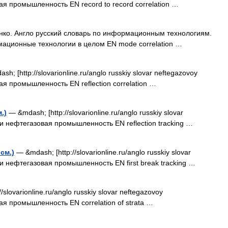
ая промышленность EN record to record correlation …
нко. Англо русский словарь по информационным технологиям.
мационные технологии в целом EN mode correlation …
h; [http://slovarionline.ru/anglo russkiy slovar neftegazovoy
ая промышленность EN reflection correlation …
.)
— &mdash; [http://slovarionline.ru/anglo russkiy slovar
ки нефтегазовая промышленность EN reflection tracking …
см.)
— &mdash; [http://slovarionline.ru/anglo russkiy slovar
ки нефтегазовая промышленность EN first break tracking …
slovarionline.ru/anglo russkiy slovar neftegazovoy
ая промышленность EN correlation of strata …