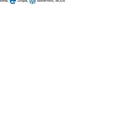
omla,
Drupal,
WordPress, MODx.