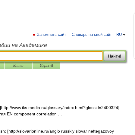
Запомнить сайт
Словарь на свой сайт
RU
едии на Академике
Найти!
Книги
Игры ⚽
ttp://www.iks media.ru/glossary/index.html?glossid=2400324]
ия EN component correlation …
 [http://slovarionline.ru/anglo russkiy slovar neftegazovoy